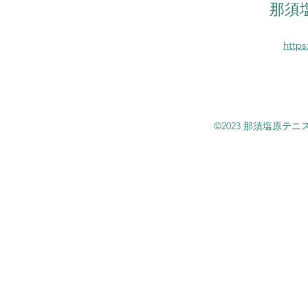
那須
https
©2023 那須塩原テニ